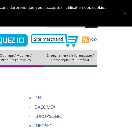
 considérerons que vous acceptez l'utilisation des cookies.
tés
Marques
Société
Contact
Plan du site
RSS
Outillage / Mobilier /
Enseignement / Informatique /
Produits chimiques
Domotique / Multimédia
DELL
DACOMEX
EUROPSONIC
INFOSEC