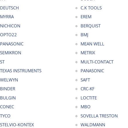
DEUTSCH
C.K TOOLS
MYRRA
EREM
NICHICON
BERQUIST
OPTO22
BMJ
PANASONIC
MEAN WELL
SEMIKRON
METRIX
ST
MULTI-CONTACT
TEXAS INSTRUMENTS
PANASONIC
WELWYN
SAFT
BINDER
CRC-KF
BULGIN
LOCTITE
CONEC
MBO
TYCO
SOVELLA TRESTON
STELVIO-KONTEX
WALDMANN