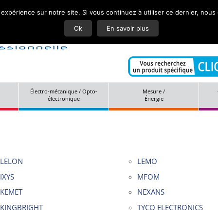
 expérience sur notre site. Si vous continuez à utiliser ce dernier, nous
Actuali
Ok
En savoir plus
Électro-mécanique / Opto-
Mesure /
électronique
Énergie
LELON
LEMO
IXYS
MFOM
KEMET
NEXANS
KINGBRIGHT
TYCO ELECTRONICS