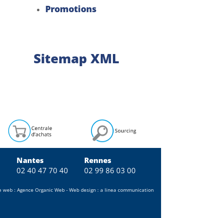
Promotions
Sitemap XML
Nantes
Rennes
0
02 40 47 70 40
02 99 86 03 00
e web :
Agence Organic Web
- Web design :
a linea communication