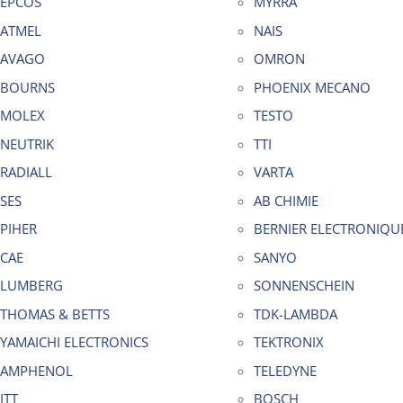
EPCOS
MYRRA
ATMEL
NAIS
AVAGO
OMRON
BOURNS
PHOENIX MECANO
MOLEX
TESTO
NEUTRIK
TTI
RADIALL
VARTA
SES
AB CHIMIE
PIHER
BERNIER ELECTRONIQU
CAE
SANYO
LUMBERG
SONNENSCHEIN
THOMAS & BETTS
TDK-LAMBDA
YAMAICHI ELECTRONICS
TEKTRONIX
AMPHENOL
TELEDYNE
ITT
BOSCH