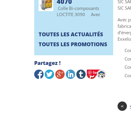
4070
SIC SA
SIC SA
Colle Bi-composants
LOCTITE 3090 Avec
Avec p
fabric
d’éner
TOUTES LES ACTUALITÉS
Exxeli
TOUTES LES PROMOTIONS
Con
Con
Partagez !
Con
Save
Co
«