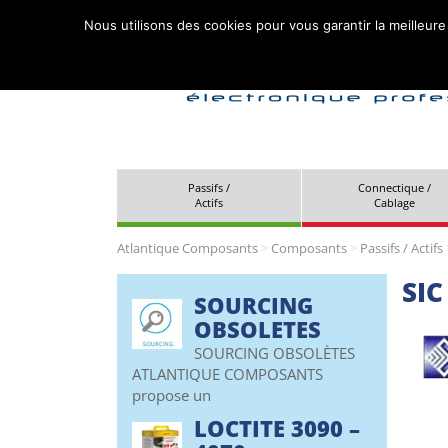
Nous utilisons des cookies pour vous garantir la meilleure
Passifs /
Connectique /
Actifs
Cablage
Atlantique Composants
>
Composants
>
Passifs / Actifs
SIC
SOURCING
OBSOLETES
SOURCING OBSOLÈTES
ATLANTIQUE COMPOSANTS
propose un
LOCTITE 3090 –