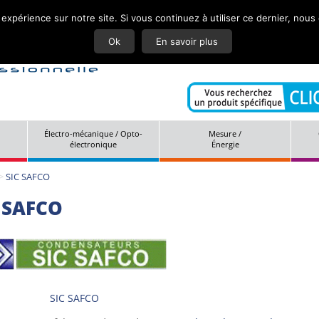
 expérience sur notre site. Si vous continuez à utiliser ce dernier, nous
Actuali
Ok
En savoir plus
Électro-mécanique / Opto-
Mesure /
électronique
Énergie
>
SIC SAFCO
 SAFCO
SIC SAFCO