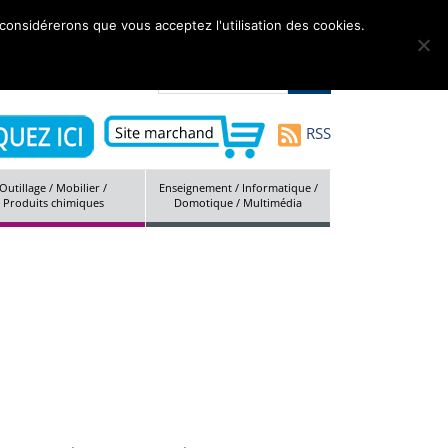
 considérerons que vous acceptez l'utilisation des cookies.
tés
Marques
Société
Contact
Plan du site
RSS
Outillage / Mobilier /
Enseignement / Informatique /
Produits chimiques
Domotique / Multimédia