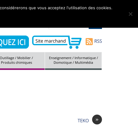
 considérerons que vous acceptez l'utilisation des cookies.
tés
Marques
Société
Contact
Plan du site
RSS
Outillage / Mobilier /
Enseignement / Informatique /
Produits chimiques
Domotique / Multimédia
»
TEKO