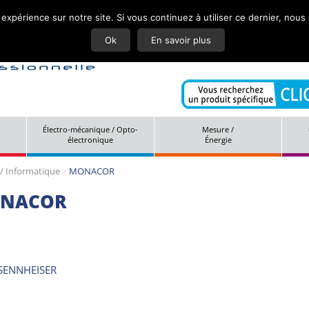
 expérience sur notre site. Si vous continuez à utiliser ce dernier, nous
Actuali
Ok
En savoir plus
Électro-mécanique / Opto-
Mesure /
électronique
Énergie
/ Informatique
>
MONACOR
NACOR
SENNHEISER