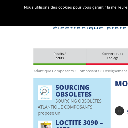
Nous utilisons des cookies pour vous garantir la meilleure
Passifs /
Connectique /
Actifs
Cablage
Atlantique Composants
>
Composants
>
Enseignement 
MO
SOURCING
OBSOLETES
SOURCING OBSOLÈTES
ATLANTIQUE COMPOSANTS
«
propose un
LOCTITE 3090 –