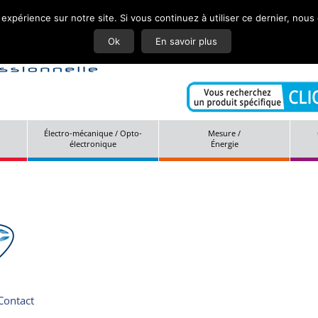
 expérience sur notre site. Si vous continuez à utiliser ce dernier, nous
Actuali
Ok
En savoir plus
Électro-mécanique / Opto-
Mesure /
électronique
Énergie
Contact