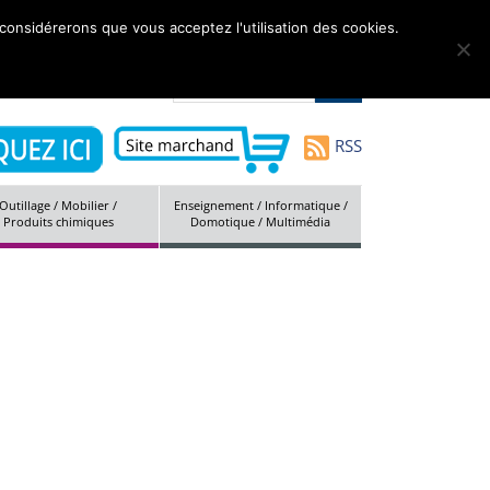
 considérerons que vous acceptez l'utilisation des cookies.
tés
Marques
Société
Contact
Plan du site
RSS
Outillage / Mobilier /
Enseignement / Informatique /
Produits chimiques
Domotique / Multimédia