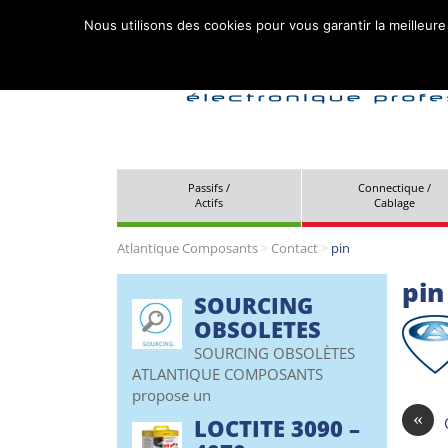
Nous utilisons des cookies pour vous garantir la meilleure
Passifs /
Connectique /
Actifs
Cablage
Atlantique Composants
>
Contact
>
pin
pin
SOURCING
OBSOLETES
SOURCING OBSOLÈTES
ATLANTIQUE COMPOSANTS
propose un
«
LOCTITE 3090 –