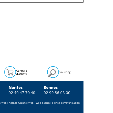
Nantes
Rennes
0
02 40 47 70 40
02 99 86 03 00
e web :
Agence Organic Web
- Web design :
a linea communication