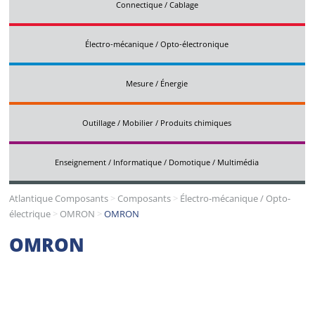
Connectique / Cablage
Électro-mécanique / Opto-électronique
Mesure / Énergie
Outillage / Mobilier / Produits chimiques
Enseignement / Informatique / Domotique / Multimédia
Atlantique Composants
>
Composants
>
Électro-mécanique / Opto-
électrique
>
OMRON
>
OMRON
OMRON