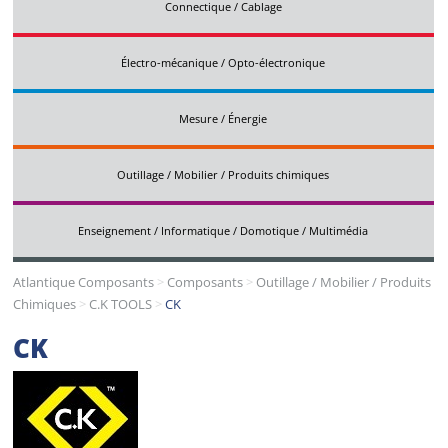
Connectique / Cablage
Électro-mécanique / Opto-électronique
Mesure / Énergie
Outillage / Mobilier / Produits chimiques
Enseignement / Informatique / Domotique / Multimédia
Atlantique Composants
>
Composants
>
Outillage / Mobilier / Produits
Chimiques
>
C.K TOOLS
>
CK
CK