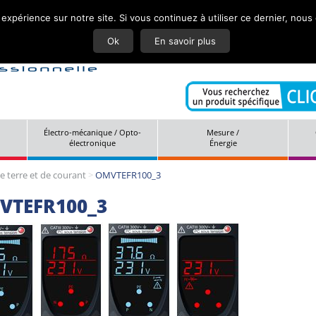
 expérience sur notre site. Si vous continuez à utiliser ce dernier, nous
Actuali
Ok
En savoir plus
Électro-mécanique / Opto-
Mesure /
électronique
Énergie
e terre et de courant
>
OMVTEFR100_3
VTEFR100_3