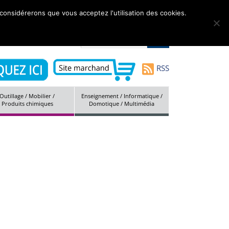
 considérerons que vous acceptez l'utilisation des cookies.
tés
Marques
Société
Contact
Plan du site
RSS
Outillage / Mobilier /
Enseignement / Informatique /
Produits chimiques
Domotique / Multimédia