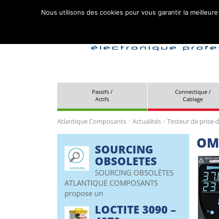
Nous utilisons des cookies pour vous garantir la meilleure
Passifs /
Connectique /
Actifs
Cablage
Atlantique Composants
>
Actualités
>
Testeur de prise d
OM
SOURCING
OBSOLETES
SOURCING OBSOLÈTES
ATLANTIQUE COMPOSANTS
propose un
LOCTITE 3090 –