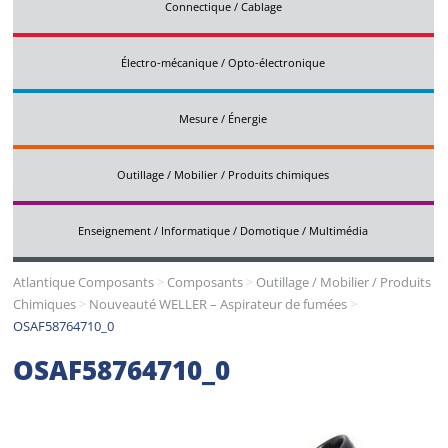
Connectique / Cablage
Électro-mécanique / Opto-électronique
Mesure / Énergie
Outillage / Mobilier / Produits chimiques
Enseignement / Informatique / Domotique / Multimédia
Atlantique Composants
>
Composants
>
Outillage / Mobilier / Produits
Chimiques
>
Nouveauté WELLER – Aspirateur de fumées
>
OSAF58764710_0
OSAF58764710_0