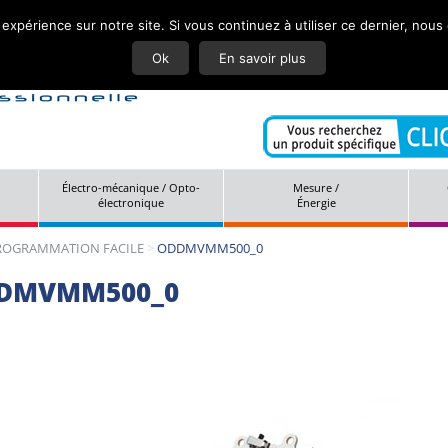
 expérience sur notre site. Si vous continuez à utiliser ce dernier, nous
Actuali
Ok
En savoir plus
Électro-mécanique / Opto-
Mesure /
électronique
Énergie
PROGRAMMATION FACILE
>
ODDMVMM500_0
DMVMM500_0