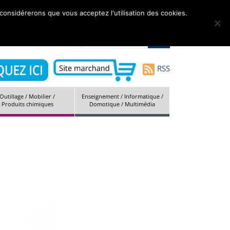
 considérerons que vous acceptez l'utilisation des cookies.
tés
Marques
Société
Contact
Plan du site
RSS
Outillage / Mobilier /
Enseignement / Informatique /
Produits chimiques
Domotique / Multimédia