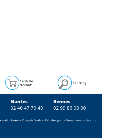
Nantes
Rennes
0
02 40 47 70 40
02 99 86 03 00
e web :
Agence Organic Web
- Web design :
a linea communication