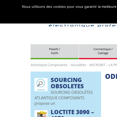
Nous utilisons des cookies pour vous garantir la meilleure
Passifs /
Connectique /
Actifs
Cablage
Atlantique Composants
>
Actualités
>
MICROBIT – LA 
OD
SOURCING
OBSOLETES
SOURCING OBSOLÈTES
ATLANTIQUE COMPOSANTS
propose un
LOCTITE 3090 –