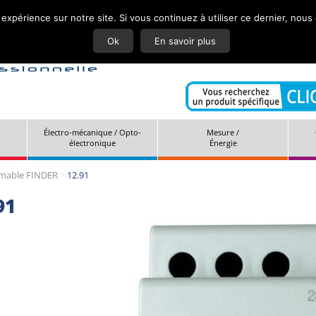
 expérience sur notre site. Si vous continuez à utiliser ce dernier, nous
Actuali
Ok
En savoir plus
Électro-mécanique / Opto-
Mesure /
électronique
Énergie
mable FINDER
>
12.91
91