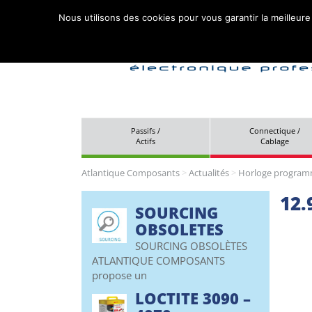
Nous utilisons des cookies pour vous garantir la meilleure
Passifs /
Connectique /
Actifs
Cablage
Atlantique Composants
>
Actualités
>
Horloge program
12.
SOURCING
OBSOLETES
SOURCING OBSOLÈTES
ATLANTIQUE COMPOSANTS
propose un
LOCTITE 3090 –