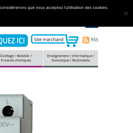
 considérerons que vous acceptez l'utilisation des cookies.
tés
Marques
Société
Contact
Plan du site
RSS
Outillage / Mobilier /
Enseignement / Informatique /
Produits chimiques
Domotique / Multimédia