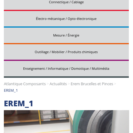
Connectique / Cablage
Électro-mécanique / Opto-électronique
Mesure / Énergie
Outillage / Mobilier / Produits chimiques
Enseignement / Informatique / Domotique / Multimédia
Atlantique Composants
>
Actualités
>
Erem Brucelles et Pinces
>
EREM_1
EREM_1