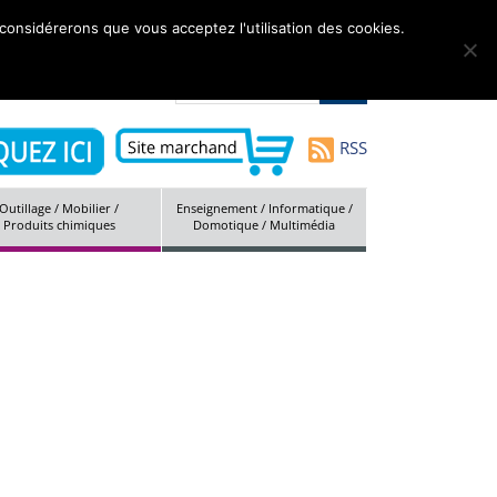
 considérerons que vous acceptez l'utilisation des cookies.
tés
Marques
Société
Contact
Plan du site
RSS
Outillage / Mobilier /
Enseignement / Informatique /
Produits chimiques
Domotique / Multimédia