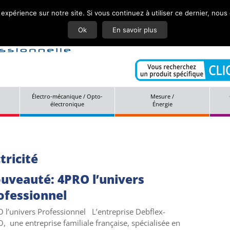
 expérience sur notre site. Si vous continuez à utiliser ce dernier, nous
Actuali
Ok
En savoir plus
Électro-mécanique / Opto-
Mesure /
électronique
Énergie
tricité
uveauté: 4PRO l’univers
ofessionnel
 l’univers Professionnel L’entreprise Debflex-
, une entreprise familiale française, spécialisée en