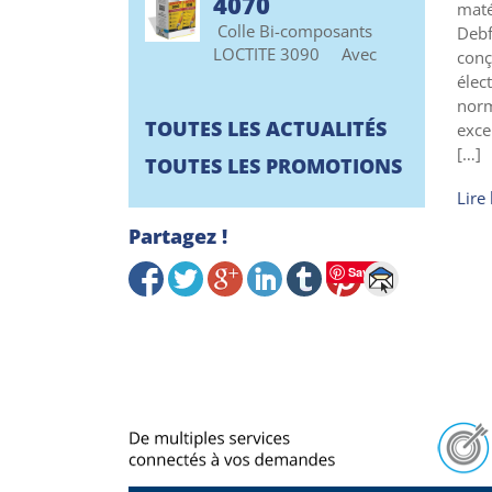
4070
maté
Colle Bi-composants
Debf
LOCTITE 3090 Avec
conç
élec
norm
TOUTES LES ACTUALITÉS
exce
[…]
TOUTES LES PROMOTIONS
Lire 
Partagez !
Save