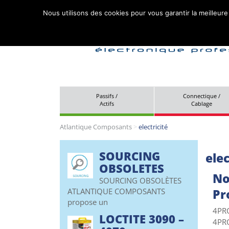
Nous utilisons des cookies pour vous garantir la meilleure
Passifs /
Connectique /
Actifs
Cablage
Atlantique Composants
>
electricité
SOURCING
elec
OBSOLETES
No
SOURCING OBSOLÈTES
ATLANTIQUE COMPOSANTS
Pr
propose un
4PRO
LOCTITE 3090 –
4PRO